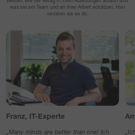
besten, wie der Alltag in ihren Abteilungen abläuft und
was sie am Team und an ihrer Arbeit schätzen. Hier
verraten sie es dir.
Franz, IT-Experte
Am
„
Many minds are better than one! Ich
„
Ic