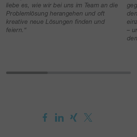
liebe es, wie wir bei uns im Team an die
geg
Problemlösung herangehen und oft
den
kreative neue Lösungen finden und
ein
feiern.
“
– u
dem