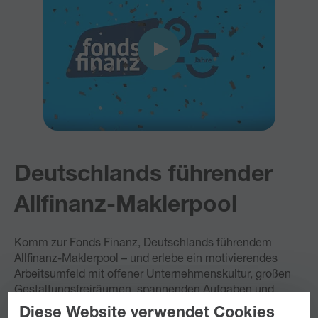
Deutschlands führender
Allfinanz-Maklerpool
Komm zur Fonds Finanz, Deutschlands führendem
Allfinanz-Maklerpool – und erlebe ein motivierendes
Arbeitsumfeld mit offener Unternehmenskultur, großen
Gestaltungsfreiräumen, spannenden Aufgaben und
einem Miteinander auf Augenhöhe!
Diese Website verwendet Cookies