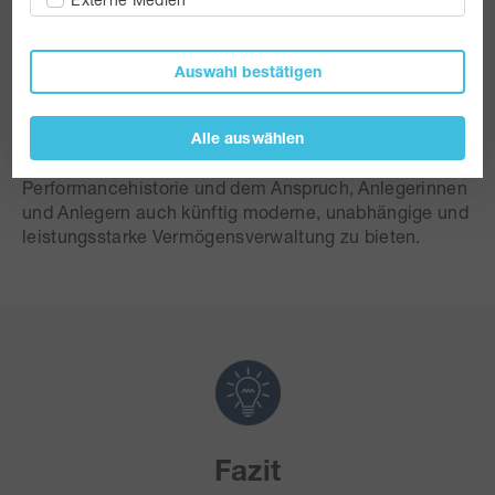
einzelne Anlageziele unterschiedlich rabattierbar
Einführung einer ComfortInvest Web-App
Auswahl bestätigen
neues, leistungsstarkes Vermittlerportal
Alle auswählen
ComfortInvest bleibt auf Wachstumskurs – mit einer
klaren Investment-DNA, einer überzeugenden
Performancehistorie und dem Anspruch, Anlegerinnen
und Anlegern auch künftig moderne, unabhängige und
leistungsstarke Vermögensverwaltung zu bieten.
Fazit