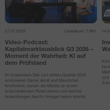
27.07.2026
Lesedauer: 7 Min.
14.
Video-Podcast:
In
Kapitalmarktausblick Q3 2026 –
Wa
Moment der Wahrheit: KI auf
Küns
dem Prüfstand
kaum
Märk
Im Investment-Talk zum dritten Quartal 2026
und 
analysieren Daniel Arndt und Maximilian
Zuku
Kreitlmeier, warum die Märkte an einem
entscheidenden Punkt stehen und welche
Auswirkungen das für Anleger haben könnte.