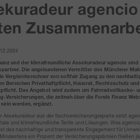
ekuradeur agencio
rten Zusammenarbe
12.2024
nanz und der klimafreundliche Assekuradeur agencio sind 
partner. Die angebundenen Vermittler des Münchner Mak
ie Vergleichsrechner von softfair Zugang zu den nachhalt
en Bereichen Privathaftpflicht, Hausrat, Rechtsschutz und
ftpflicht. Das Angebot wird zudem um Fahrradvollkasko- 
-Versicherungen, die zeitnah über die Fonds Finanz Web
 sein werden, ergänzt.
er Assekuradeur aus der Sachversicherungssparte setzt age
itale und klimafreundliche Tarife und Lösungen. Was agenci
ist das nachhaltige und transparente Engagement für Umwel
Mindestens ein Prozent der Versicherungsprämien fließen jäh