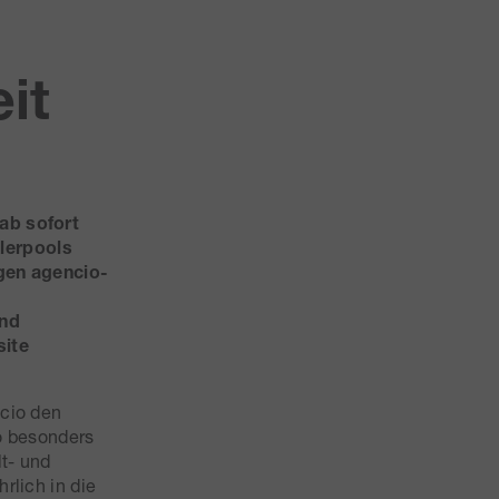
it
ab sofort
lerpools
igen agencio-
und
site
ncio den
o besonders
t- und
rlich in die