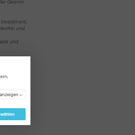
 Der Gewinn
, Investment,
tenfrei und
azik und
ern,
 anzeigen
swählen
weis wird