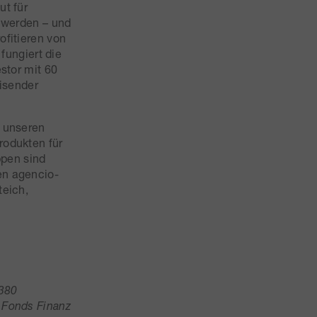
ut für
t werden – und
ofitieren von
fungiert die
stor mit 60
eisender
, unseren
rodukten für
ppen sind
en agencio-
teich,
 380
 Fonds Finanz