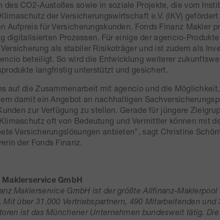
des CO2-Austoßes sowie in soziale Projekte, die vom Instit
limaschutz der Versicherungswirtschaft e.V. (IKV) geförder
n Aufpreis für Versicherungskunden. Fonds Finanz Makler pr
g digitalisierten Prozessen. Für einige der agencio-Produkte 
ersicherung als stabiler Risikoträger und ist zudem als Inve
encio beteiligt. So wird die Entwicklung weiterer zukunftsw
produkte langfristig unterstützt und gesichert.
ns auf die Zusammenarbeit mit agencio und die Möglichkeit
nern damit ein Angebot an nachhaltigen Sachversicherungsp
 Kunden zur Verfügung zu stellen. Gerade für jüngere Zielgru
Klimaschutz oft von Bedeutung und Vermittler können mit d
nete Versicherungslösungen anbieten”, sagt Christine Schön
erin der Fonds Finanz.
z Maklerservice GmbH
anz Maklerservice GmbH ist der größte Allfinanz-Maklerpool
 Mit über 31.000 Vertriebspartnern, 490 Mitarbeitenden und
toren ist das Münchener Unternehmen bundesweit tätig. Die