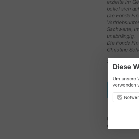
erzielte im G
belief sich au
Die Fonds Fi
Vertriebsunte
Sachwerte, Im
unabhängig.
Die Fonds Fin
Christine Sch
Stand: Juli 2
Diese W
Um unsere W
verwenden w
Pressemitte
Notwen
Fotos erhalt
erbeten.