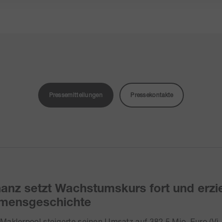
Pressemitteilungen
Pressekontakte
anz setzt Wachstumskurs fort und erzie
mensgeschichte
aklerpool steigerte seinen Umsatz auf 382,5 Mio. Euro (Vj. 