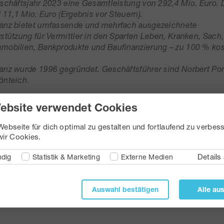
eschäftsjahr 2023 eine Gesamtleistung von 292,4 Mio. Euro.
f 11,1 Mio. Euro (Ergebnis vor Steuern).
nanz bietet umfassende und mehrfach ausgezeichnete
rstützung für Vermittler in den Sparten Leben, Kranken, Sach
mobilien, Bankprodukte und Baufinanzierung – zu 100 % kos
anz wurde 1996 gegründet. Geschäftsführer sind Norbert Por
önteich.
024
ebsite verwendet Cookies
ebseite für dich optimal zu gestalten und fortlaufend zu verbess
ir Cookies.
ilung als PDF herunterladen
Details
dig
Statistik & Marketing
Externe Medien
Auswahl bestätigen
Alle au
en Sie von uns gerne auf Anfrage. Belegexemplar oder Hin