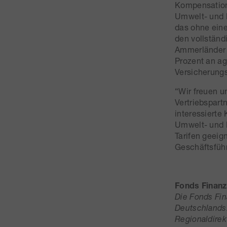
Kompensation 
Umwelt- und K
das ohne eine
den vollständi
Ammerländer V
Prozent an ag
Versicherungs
“Wir freuen u
Vertriebspart
interessierte
Umwelt- und 
Tarifen geeig
Geschäftsführ
Fonds Finan
Die Fonds Fin
Deutschlands.
Regionaldirek