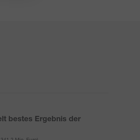
lt bestes Ergebnis der
341,2 Mio. Euro).