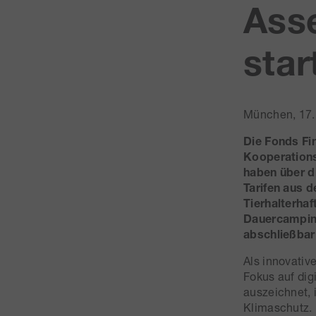
Ass
sta
München, 17.
Die Fonds Fi
Kooperations
haben über d
Tarifen aus d
Tierhalterha
Dauercamping
abschließbar
Als innovativ
Fokus auf dig
auszeichnet, 
Klimaschutz. 