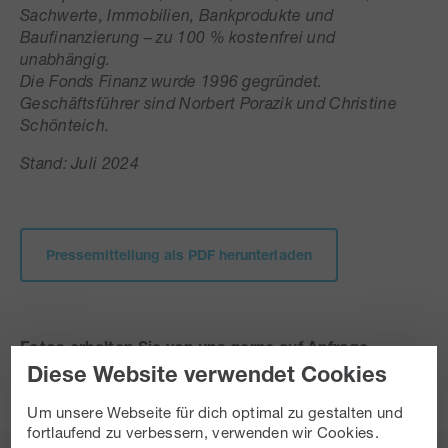
Sachwerte, Immobilien, Bankprodukte und
Baufinanzierung – zu 100 % kostenfrei und
unabhängig.
Die Fonds Finanz wurde 1996 gegründet.
Geschäftsführer sind Norbert Porazik und Christine
Schönteich.
Stand: Juli 2024
Pressemitteilung als PDF herunterladen
Fotos erhalten Sie von uns gerne auf Anfrage.
Belegexemplar oder Hinweis wird erbeten.
Diese Website verwendet Cookies
Um unsere Webseite für dich optimal zu gestalten und
fortlaufend zu verbessern, verwenden wir Cookies.