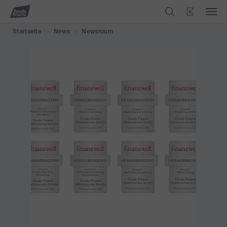
Startseite
News
Newsroom
>
>