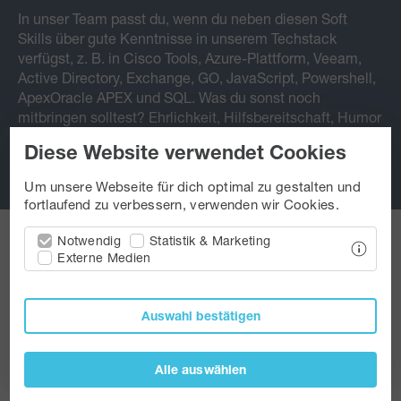
In unser Team passt du, wenn du neben diesen Soft
Skills über gute Kenntnisse in unserem Techstack
verfügst, z. B. in Cisco Tools, Azure-Plattform, Veeam,
Active Directory, Exchange, GO, JavaScript, Powershell,
ApexOracle APEX und SQL. Was du sonst noch
mitbringen solltest? Ehrlichkeit, Hilfsbereitschaft, Humor
(gerne schwarz) und ab und an mal einen Kuchen.
Diese Website verwendet Cookies
Um unsere Webseite für dich optimal zu gestalten und
fortlaufend zu verbessern, verwenden wir Cookies.
Notwendig
Statistik & Marketing
Externe Medien
Karrierechancen
Jobs @ IT
Auswahl bestätigen
Das ist noch nicht alles. Entdecke viele weitere
spannende Jobs bei uns!
Alle auswählen