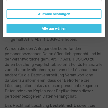
personenbezogenen Daten ist zur Erfüllung einer
rechtlichen Verpflichtung nach dem Unionsrecht
oder dem Recht der Mitgliedstaaten erforderlich,
Auswahl bestätigen
dem der Verantwortliche unterliegt.
Die den Anfragenden betreffenden
Alle auswählen
personenbezogenen Daten wurden in Bezug auf
angebotene Dienste der Informationsgesellschaft
gemäß Art. 8 Abs. 1 DSGVO erhoben.
Wurden die den Anfragenden betreffenden
personenbezogenen Daten öffentlich gemacht und ist
der Verantwortliche gem. Art. 17 Abs. 1 DSGVO zu
deren Löschung verpflichtet, so trifft Fonds Finanz alle
zumutbaren Maßnahmen, um von der Löschung auch
andere für die Datenverarbeitung Verantwortliche
darüber zu informieren, dass der Betroffene die
Löschung aller Links zu diesen personenbezogenen
Daten oder von Kopien oder Replikationen dieser
personenbezogenen Daten verlangt hat.
Das Recht auf Löschung
besteht nicht
, soweit die