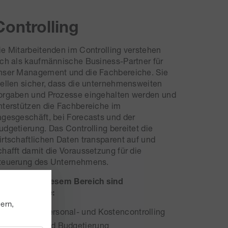
Controlling
ie Mitarbeitenden im Controlling verstehen
ich als kaufmännische Business-Partner für
nser Management und die Fachbereiche. Sie
tellen sicher, dass die unternehmensweiten
orgaben und Prozesse eingehalten werden und
nterstützen die Fachbereiche im
agesgeschäft, bei Forecasts und der
udgetierung. Das Controlling bereitet die
irtschaftlichen Daten transparent auf und
chafft damit die Voraussetzung für die
teuerung des Unternehmens.
ufgaben in diesem Bereich sind
eispielsweise:
ern,
Umsatz-, Personal- und Kostencontrolling
Forecast und Budgetierung