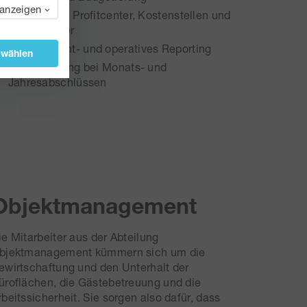
 anzeigen
Analyse von Profitcenter, Kostenstellen und
Kostenträger
Management- und operatives Reporting
swählen
Unterstützung bei Monats- und
Jahresabschlüssen
Objektmanagement
ie Mitarbeiter aus der Abteilung
bjektmanagement kümmern sich um die
ewirtschaftung und den Unterhalt der
üroflächen, die Gästebetreuung und die
rbeitssicherheit. Sie sorgen also dafür, dass