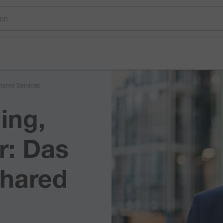
hared Services
ing,
r: Das
Shared