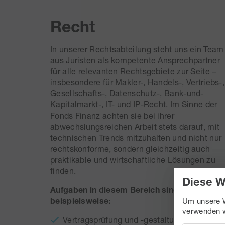
Recht
In unserer Rechtsabteilung steht uns ein Team
aus Juristen als kompetente Ansprechpartner
für alle relevanten Rechtsgebiete zur Seite –
insbesondere für Makler-, Handels-, Vertriebs-,
Gesellschafts-, Datenschutz-, Bank-und-
Kapitalmarkt-, IT- und IP-Recht. Im Sinne der
Fonds Finanz achten sie bei ihrer
abwechslungsreichen Arbeit stets darauf, mit
technischen Trends mitzuhalten und nicht nur
rechtskonforme, sondern gleichzeitig auch
praktikable und wirtschaftliche Lösungen zu
finden.
Diese W
Aufgaben in diesem Bereich sind
beispielsweise:
Um unsere W
verwenden w
Vertragsprüfung und -gestaltung