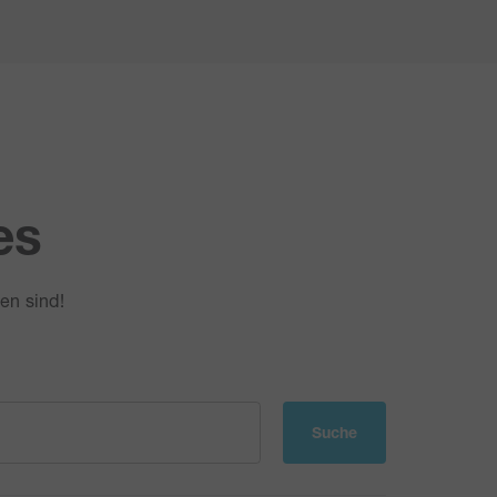
es
en sind!
Suche