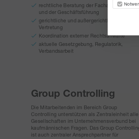
Notwen
rechtliche Beratung der Fachabteilungen
und der Geschäftsführung
gerichtliche und außergerichtliche
Vertretung
Koordination externer Rechtsanwälte
aktuelle Gesetzgebung, Regulatorik,
Verbandsarbeit
Group Controlling
Die Mitarbeitenden im Bereich Group
Controlling unterstützen als Zentraleinheit alle
Gesellschaften im Unternehmensverbund bei
kaufmännischen Fragen. Das Group Controllin
ist auch zentraler Ansprechpartner für