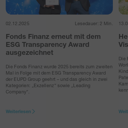
02.12.2025
Lesedauer: 2 Min.
13.
Fonds Finanz erneut mit dem
He
ESG Transparency Award
Vi
ausgezeichnet
Die 
Worl
Die Fonds Finanz wurde 2025 bereits zum zweiten
Kind
Mal in Folge mit dem ESG Transparency Award
Pate
der EUPD Group geehrt – und das gleich in zwei
Kam
Kategorien: „Exzellenz“ sowie „Leading
ken
Company“.
Weiterlesen
Weit