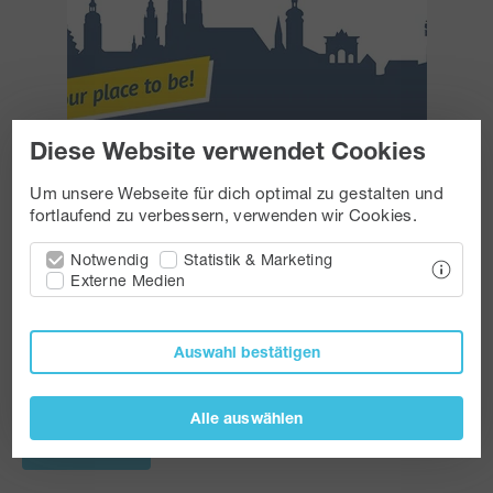
Diese Website verwendet Cookies
Um unsere Webseite für dich optimal zu gestalten und
MMM
fortlaufend zu verbessern, verwenden wir Cookies.
Notwendig
Statistik & Marketing
Auf der Münchner Makler- und Mehrfachagenten-Messe
Externe Medien
erwarten dich viele Aussteller sowie Vorträge, Seminare
und Workshops zu Themen, die die Branche bewegen.
Fachwissen aus erster Hand: kostenlos und IDD-
Auswahl bestätigen
konform.
Alle auswählen
Zur MMM