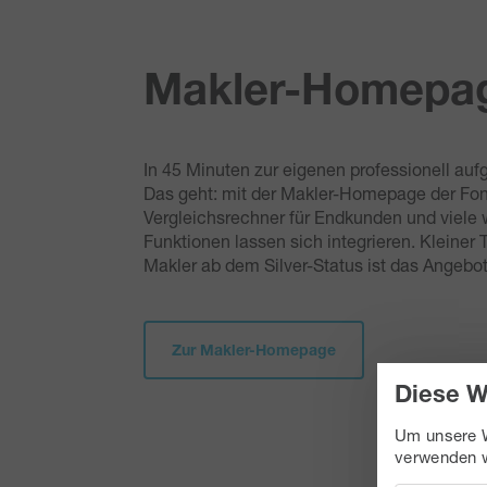
Makler-Homepa
In 45 Minuten zur eigenen professionell a
Das geht: mit der Makler-Homepage der Fon
Vergleichsrechner für Endkunden und viele w
Funktionen lassen sich integrieren. Kleiner T
Makler ab dem Silver-Status ist das Angebot
Zur Makler-Homepage
Diese W
Um unsere W
verwenden w