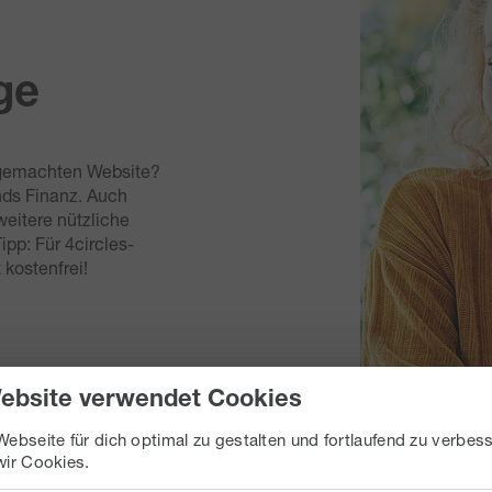
ge
ufgemachten Website?
ds Finanz. Auch
eitere nützliche
ipp: Für 4circles-
 kostenfrei!
ebsite verwendet Cookies
ebseite für dich optimal zu gestalten und fortlaufend zu verbess
ir Cookies.