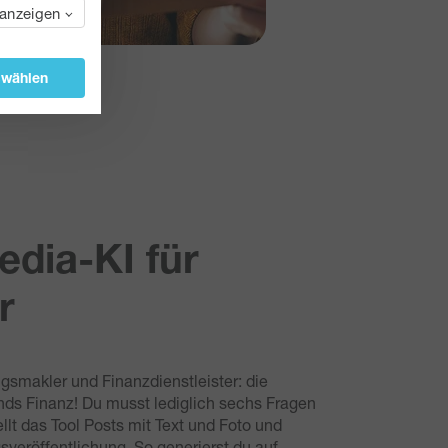
 anzeigen
swählen
edia-KI für
r
ngsmakler und Finanzdienstleister: die
nds Finanz! Du musst lediglich sechs Fragen
llt das Tool Posts mit Text und Foto und
sveröffentlichung. So generierst du auf