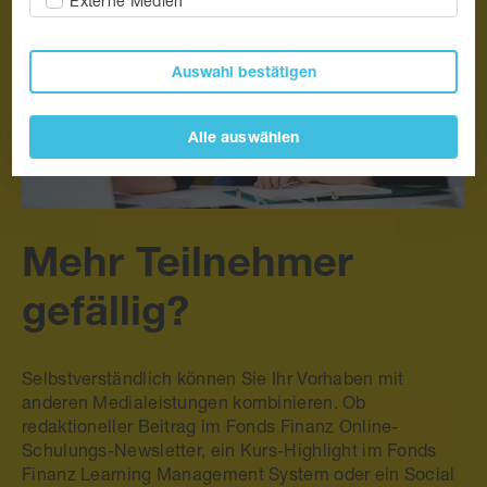
Externe Medien
Auswahl bestätigen
Alle auswählen
Mehr Teilnehmer
gefällig?
Selbstverständlich können Sie Ihr Vorhaben mit
anderen Medialeistungen kombinieren. Ob
redaktioneller Beitrag im Fonds Finanz Online-
Schulungs-Newsletter, ein Kurs-Highlight im Fonds
Finanz Learning Management System oder ein Social