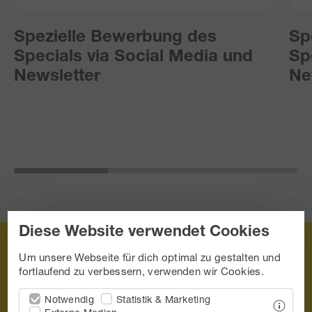
Spezielle Bewerbung des
Sp
Specials via Social Media und
Sp
Newsletter
Ne
Diese Website verwendet Cookies
Um unsere Webseite für dich optimal zu gestalten und
fortlaufend zu verbessern, verwenden wir Cookies.
Notwendig
Statistik & Marketing