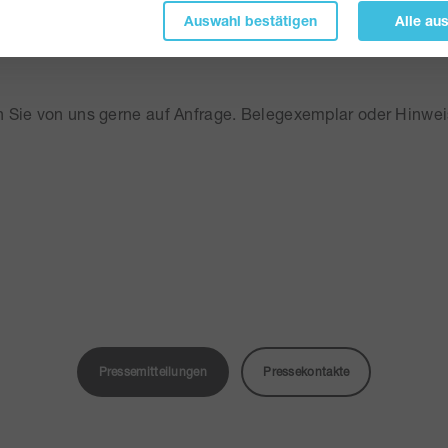
Auswahl bestätigen
Alle au
ilung als PDF herunterladen
n Sie von uns gerne auf Anfrage. Belegexemplar oder Hinwei
Pressemitteilungen
Pressekontakte