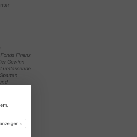
nter
0
 Fonds Finanz
 Der Gewinn
tet umfassende
 Sparten
 und
lgesellschaft
ik und Markus
ern,
 anzeigen