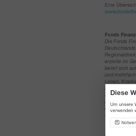
Eine Übersich
www.fondsfin
Fonds Finan
Die Fonds Fin
Deutschlands.
Regionaldirek
erzielte im G
belief sich a
und mehrfach 
Leben, Kranke
Baufinanzieru
Diese W
Die Fonds Fin
zu 100 % unab
Um unsere W
Kiener.
verwenden w
Stand: Januar
Notwen