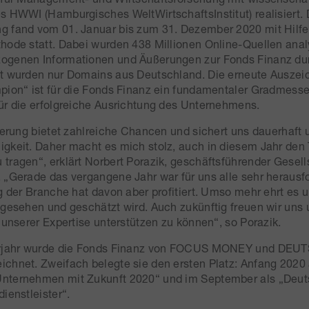
s HWWI (Hamburgisches WeltWirtschaftsInstitut) realisiert. 
 fand vom 01. Januar bis zum 31. Dezember 2020 mit Hilfe 
hode statt. Dabei wurden 438 Millionen Online-Quellen anal
ogenen Informationen und Äußerungen zur Fonds Finanz du
gt wurden nur Domains aus Deutschland. Die erneute Auszei
pion“ ist für die Fonds Finanz ein fundamentaler Gradmess
ür die erfolgreiche Ausrichtung des Unternehmens.
sierung bietet zahlreiche Chancen und sichert uns dauerhaft 
gkeit. Daher macht es mich stolz, auch in diesem Jahr den Ti
tragen“, erklärt Norbert Porazik, geschäftsführender Gesell
 „Gerade das vergangene Jahr war für uns alle sehr herausfo
ng der Branche hat davon aber profitiert. Umso mehr ehrt es 
 gesehen und geschätzt wird. Auch zukünftig freuen wir uns
t unserer Expertise unterstützen zu können“, so Porazik.
Vorjahr wurde die Fonds Finanz von FOCUS MONEY und DE
chnet. Zweifach belegte sie den ersten Platz: Anfang 2020 a
nternehmen mit Zukunft 2020“ und im September als „Deut
ienstleister“.