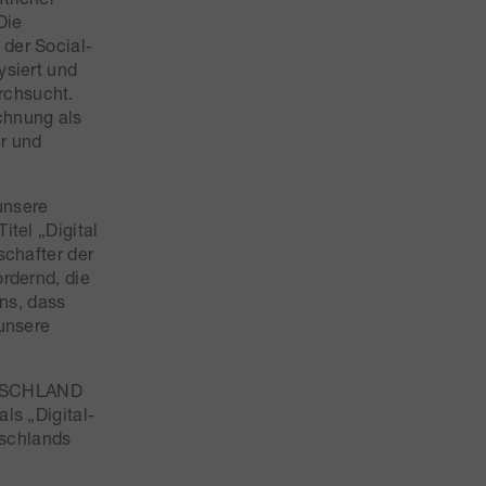
Die
der Social-
ysiert und
rchsucht.
chnung als
er und
unsere
tel „Digital
schafter der
rdernd, die
uns, dass
 unsere
UTSCHLAND
ls „Digital-
schlands