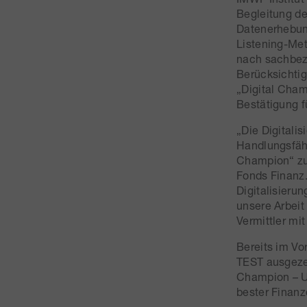
Begleitung de
Datenerhebung
Listening-Met
nach sachbez
Berücksichti
„Digital Cham
Bestätigung f
„Die Digitali
Handlungsfähi
Champion“ zu 
Fonds Finanz.
Digitalisieru
unsere Arbeit
Vermittler mi
Bereits im 
TEST ausgezei
Champion – U
bester Finanzd