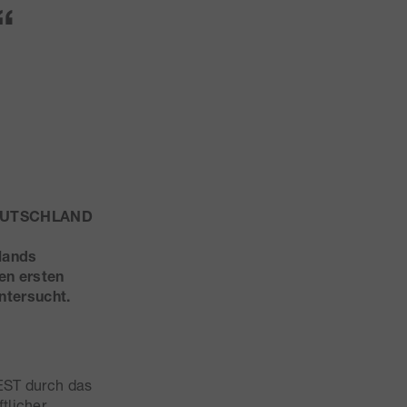
“
 DEUTSCHLAND
hlands
en ersten
ntersucht.
ST durch das
tlicher