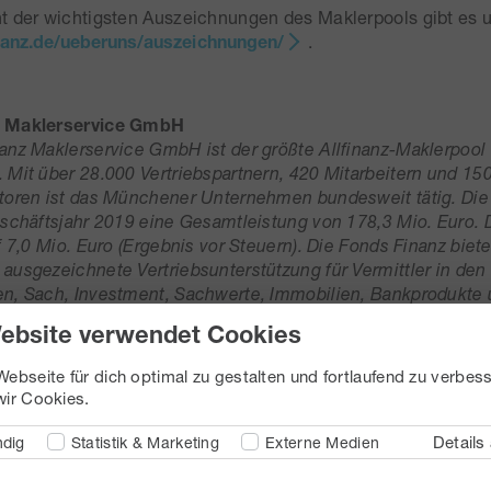
t der wichtigsten Auszeichnungen des Maklerpools gibt es u
anz.de/ueberuns/auszeichnungen/
.
z Maklerservice GmbH
anz Maklerservice GmbH ist der größte Allfinanz-Maklerpool
 Mit über 28.000 Vertriebspartnern, 420 Mitarbeitern und 15
toren ist das Münchener Unternehmen bundesweit tätig. Die
eschäftsjahr 2019 eine Gesamtleistung von 178,3 Mio. Euro.
uf 7,0 Mio. Euro (Ergebnis vor Steuern). Die Fonds Finanz bie
ausgezeichnete Vertriebsunterstützung für Vermittler in den
n, Sach, Investment, Sachwerte, Immobilien, Bankprodukte
ng – zu 100 % kostenfrei.
ebsite verwendet Cookies
anz wurde 1996 gegründet und ist als inhabergeführte Kapita
hängig. Eigentümer und Geschäftsführer sind Norbert Poraz
ebseite für dich optimal zu gestalten und fortlaufend zu verbess
ir Cookies.
 2021
Details
dig
Statistik & Marketing
Externe Medien