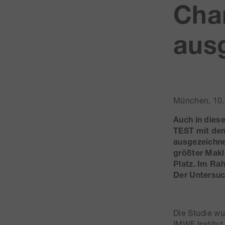
Cha
aus
München, 10.
Auch in die
TEST mit dem
ausgezeichnet
größter Makle
Platz. Im Ra
Der Untersuc
Die Studie 
IMWF Institut