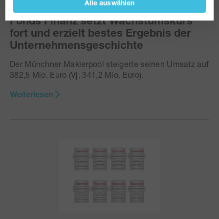
04. August 2026
Alle auswählen
Fonds Finanz setzt Wachstumskurs
fort und erzielt bestes Ergebnis der
Unternehmensgeschichte
Der Münchner Maklerpool steigerte seinen Umsatz auf
382,5 Mio. Euro (Vj. 341,2 Mio. Euro).
Weiterlesen