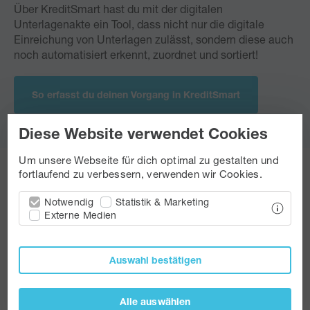
Über KreditSmart hast du mit der digitalen
Unterlagenakte ein Tool, dass nicht nur die digitale
Einreichung von Unterlagen zulässt, sondern diese auch
noch automatisiert erkennt, zuordnet und sortiert!
So erfasst du deinen Vorgang in KreditSmart
Diese Website verwendet Cookies
Um unsere Webseite für dich optimal zu gestalten und
fortlaufend zu verbessern, verwenden wir Cookies.
Top informiert
Notwendig
Statistik & Marketing
Europace
Externe Medien
Auswahl bestätigen
Alle auswählen