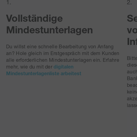
1.
2.
Vollständige
Se
Mindestunterlagen
vo
In
Du willst eine schnelle Bearbeitung von Anfang
an? Hole gleich im Erstgespräch mit dem Kunden
Bitt
alle erforderlichen Mindestunterlagen ein. Erfahre
dies
mehr, wie du mit der
digitalen
auch
Mindestunterlagenliste arbeitest
Bank
beac
kein
akze
lass