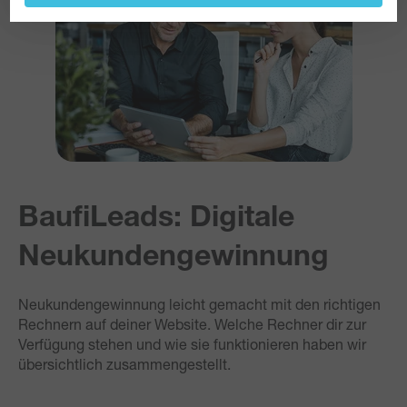
BaufiLeads: Digitale
Neukundengewinnung
Neukundengewinnung leicht gemacht mit den richtigen
Rechnern auf deiner Website. Welche Rechner dir zur
Verfügung stehen und wie sie funktionieren haben wir
übersichtlich zusammengestellt.