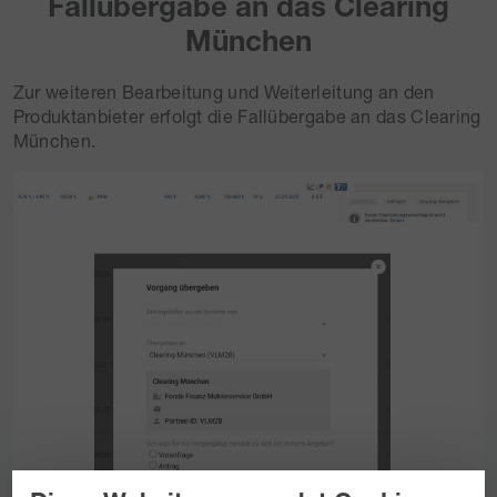
Fallübergabe an das Clearing
München
Zur weiteren Bearbeitung und Weiterleitung an den
Produktanbieter erfolgt die Fallübergabe an das Clearing
München.