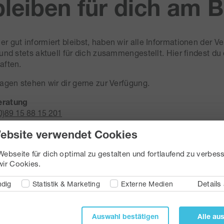
bleiben für dich am B
r gut informiert bleibst, haben wir alle Informationen der Ve
und stets aktuell für dich zusammengestellt. Hier findest du 
aften.
ragen stehen wir dir gerne zur Verfügung.
eratung
0)89 15 88 15 201
inanz.de
ebsite verwendet Cookies
ebseite für dich optimal zu gestalten und fortlaufend zu verbess
ir Cookies.
Details
dig
Statistik & Marketing
Externe Medien
Auswahl bestätigen
Alle au