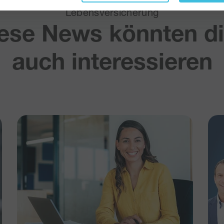
Lebensversicherung
ese News könnten d
auch interessieren