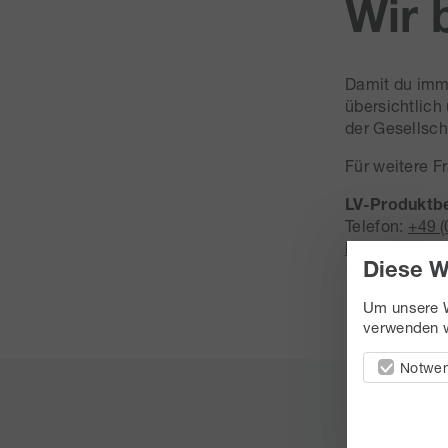
Wir 
Damit du imme
übersichtlich 
der Gesellsch
Für weitere F
LV-Produktb
Telefon:
+49 (
leben@fondsf
Diese W
Um unsere W
verwenden w
Notwen