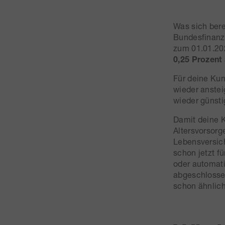
Was sich bere
Bundesfinanz
zum 01.01.2
0,25 Prozent
Für deine Kun
wieder anstei
wieder günsti
Damit deine K
Altersvorsorg
Lebensversich
schon jetzt 
oder automat
abgeschlossen
schon ähnlic