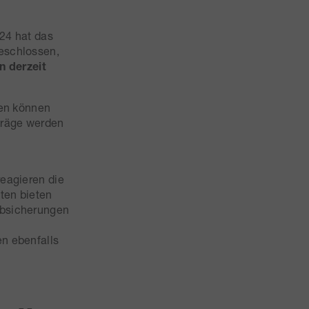
024 hat das
eschlossen,
n derzeit
ien können
träge werden
eagieren die
ten bieten
Absicherungen
n ebenfalls