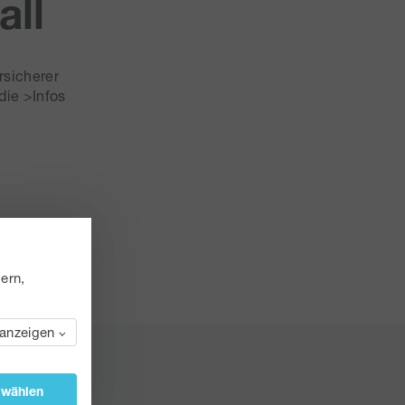
all
rsicherer
die >Infos
ern,
 anzeigen
swählen