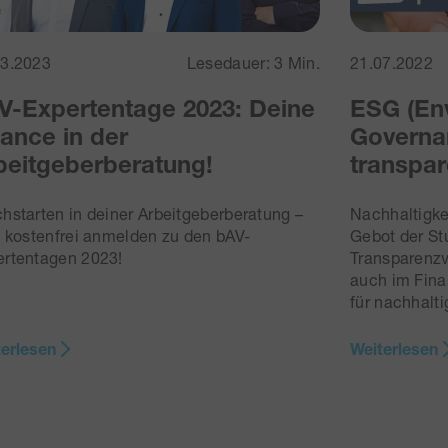
03.2023
Lesedauer: 3 Min.
21.07.2022
V-Expertentage 2023: Deine
ESG (Env
ance in der
Governan
beitgeberberatung!
transpa
hstarten in deiner Arbeitgeberberatung –
Nachhaltigke
t kostenfrei anmelden zu den bAV-
Gebot der St
ertentagen 2023!
Transparenz
auch im Fina
für nachhalt
terlesen
Weiterlesen