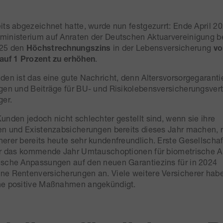
its abgezeichnet hatte, wurde nun festgezurrt: Ende April 2
ministerium auf Anraten der Deutschen Aktuarvereinigung b
025 den
Höchstrechnungszins
in der Lebensversicherung
vo
 auf 1 Prozent zu erhöhen
.
den ist das eine gute Nachricht, denn Altersvorsorgegarant
gen und Beiträge für BU- und Risikolebensversicherungsver
ger.
unden jedoch nicht schlechter gestellt sind, wenn sie ihre
en und Existenzabsicherungen bereits dieses Jahr machen, r
erer bereits heute sehr kundenfreundlich. Erste Gesellschaf
für das kommende Jahr Umtauschoptionen für biometrische 
ische Anpassungen auf den neuen Garantiezins für in 2024
e Rentenversicherungen an. Viele weitere Versicherer habe
he positive Maßnahmen angekündigt.